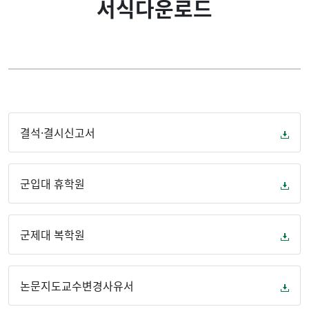
서식다운로드
학과소개
공지사항(일반)
입학
열린 상담실
학사안내
서식다운로드
결석·결시신고서
게시판
군입대 휴학원
논문표절예방 시스템
군제대 복학원
연구윤리교육안내
권리장전
논문지도교수변경사유서