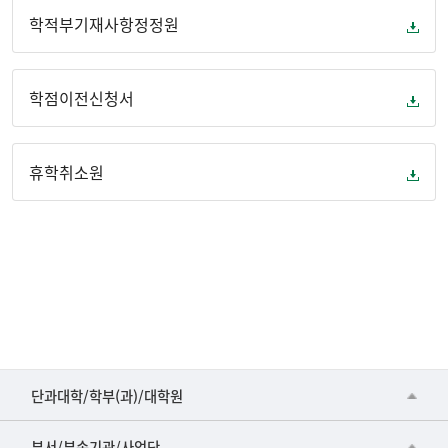
학적부기재사항정정원
학점이전신청서
휴학취소원
■인문대학
단과대학/학부(과)/대학원
▷국어국문학부
공동기기센터
부서/부속기관/사업단