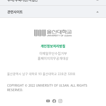
▷영어영문학과
공학교육혁신센터
건강가정지원센터
관련사이트
▷일본어·일본학과
과학영재교육원
교수협의회
▷중국어·중국학과
교무처교직팀
구내(경남)은행
▷프랑스어·프랑스학과
국어문화원
노동조합
▷스페인·중남미학과
국제교류처
생명윤리위원회
개인정보처리방침
▷역사·문화학과
기초과학연구소
이메일무단수집거부
온라인 기술거래 플랫폼
▷철학·상담학과
홈페이지의무공개대상
물리BK 미래혁신응집물질물리인재교육연구단
울산대신문
■사회과학대학
메이커스페이스
울산대학교 총동문회
울산광역시 남구 대학로 93 울산대학교 22호관 320호
▷사회과학부
미래기술혁신융합형인재양성센터
울산대학교병원
ㆍ경제학전공
COPYRIGHT © 2022 UNIVERSITY OF ULSAN. ALL RIGHTS
반구대암각화유적보존연구소
RESERVED.
캠퍼스안전관리
ㆍ행정학전공
보육교사교육원
UCLASS
ㆍ국제관계학전공
산학연협력선도대학육성사업(LINC3.0)사업단